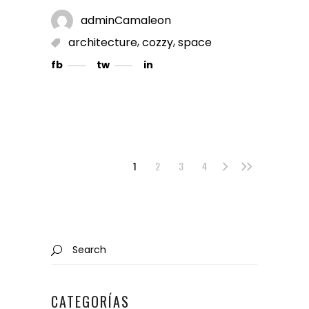
adminCamaleon
,
,
architecture
cozzy
space
fb
tw
in
1
2
3
4
Search
for:
CATEGORÍAS