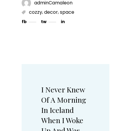
adminCamaleon
,
,
cozzy
decor
space
fb
tw
in
I Never Knew
Of A Morning
In Iceland
When I Woke
Up And Was